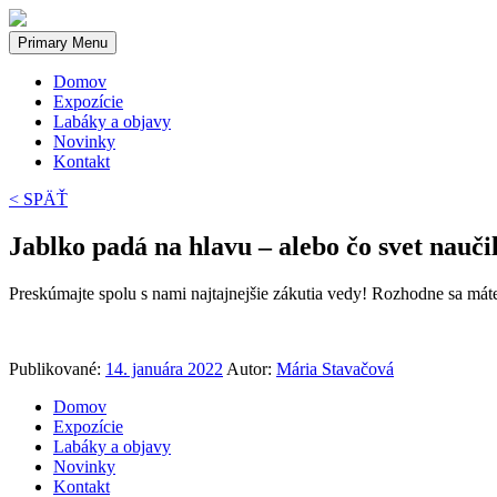
Primary Menu
Domov
Expozície
Labáky a objavy
Novinky
Kontakt
< SPÄŤ
Jablko padá na hlavu – alebo čo svet nauči
Preskúmajte spolu s nami najtajnejšie zákutia vedy! Rozhodne sa máte
Publikované:
14. januára 2022
Autor:
Mária Stavačová
Domov
Expozície
Labáky a objavy
Novinky
Kontakt