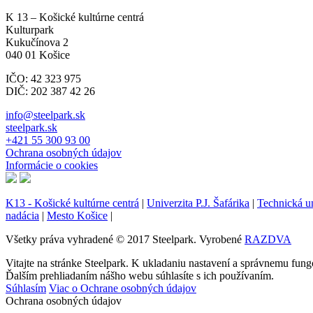
K 13 – Košické kultúrne centrá
Kulturpark
Kukučínova 2
040 01 Košice
IČO: 42 323 975
DIČ: 202 387 42 26
info@steelpark.sk
steelpark.sk
+421 55 300 93 00
Ochrana osobných údajov
Informácie o cookies
K13 - Košické kultúrne centrá
|
Univerzita P.J. Šafárika
|
Technická un
nadácia
|
Mesto Košice
|
Všetky práva vyhradené © 2017 Steelpark. Vyrobené
RAZDVA
Vitajte na stránke Steelpark. K ukladaniu nastavení a správnemu fun
Ďalším prehliadaním nášho webu súhlasíte s ich používaním.
Súhlasím
Viac o Ochrane osobných údajov
Ochrana osobných údajov